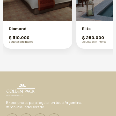
Diamond
Elite
$ 510.000
$ 280.000
3 cuotas sin interés
3 cuotas sin interés
Experiencias para regalar en toda Argentina.
#PorUnMundoDorado