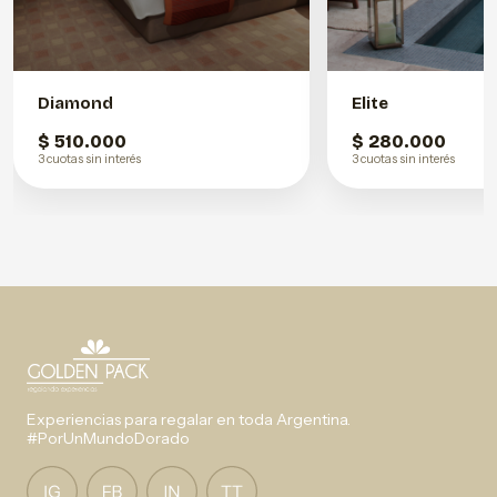
Diamond
Elite
$ 510.000
$ 280.000
3 cuotas sin interés
3 cuotas sin interés
Experiencias para regalar en toda Argentina.
#PorUnMundoDorado