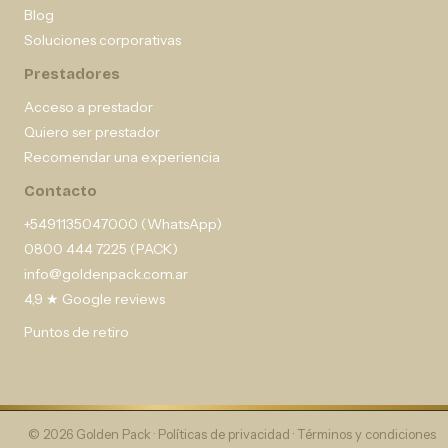
Blog
Soluciones corporativas
Prestadores
Acceso a prestador
Quiero ser prestador
Recomendar una experiencia
Contacto
+5491135047000 (WhatsApp)
0800 444 7225 (PACK)
info@goldenpack.com.ar
4,9 ★ Google reviews
Puntos de retiro
© 2026 Golden Pack ·
Políticas de privacidad
·
Términos y condiciones