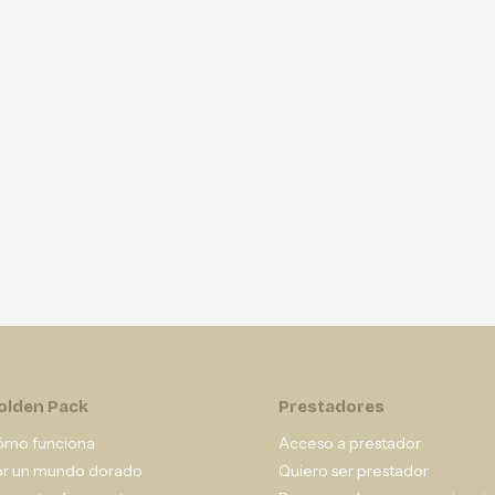
olden Pack
Prestadores
ómo funciona
Acceso a prestador
or un mundo dorado
Quiero ser prestador