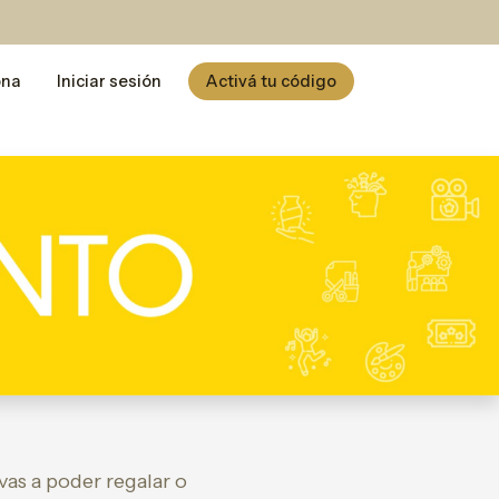
ona
Iniciar sesión
Activá tu código
vas a poder regalar o