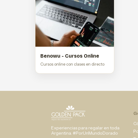
Benowu - Cursos Online
Cursos online con clases en directo
G
C
Experiencias para regalar en toda
P
Argentina. #PorUnMundoDorado